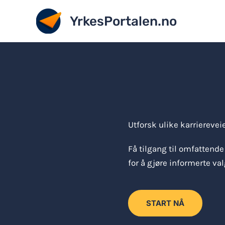
Hopp
YrkesPortalen.no
rett
til
innholdet
Utforsk ulike karrierevei
Få tilgang til omfattend
for å gjøre informerte va
START NÅ