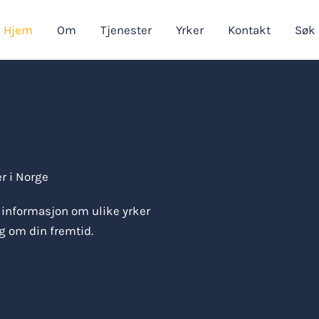
Hjem
Om
Tjenester
Yrker
Kontakt
Søk
er i Norge
e informasjon om ulike yrker
lg om din fremtid.